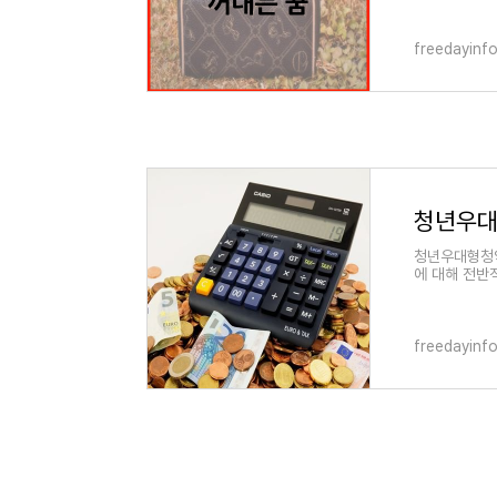
freedayinf
청년우대형청약
에 대해 전반
받아보시기 바랍
freedayinf