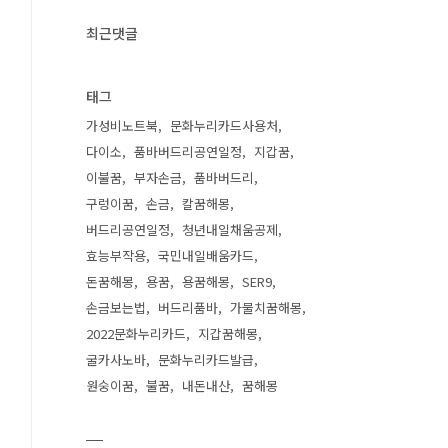
최근댓글
태그
가성비노트북
문화누리카드사용처
다이소
품바버드리공연일정
지갑꿈
이불꿈
부자손금
품바버드리
구렁이꿈
손금
칼꿈해몽
버드리공연일정
청년내일채움공제
효능부작용
국민내일배움카드
돈꿈해몽
용꿈
용꿈해몽
SER9
손금보는법
버드리품바
가물치꿈해몽
2022문화누리카드
지갑꿈해몽
굴카사노바
문화누리카드발급
원숭이꿈
불꿈
내돈내산
꿈해몽