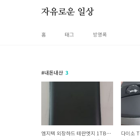
본문 바로가기
자유로운 일상
홈
태그
방명록
내돈내산
3
엠지텍 외장하드 테란엣지 1TB 내돈내산 사용후기