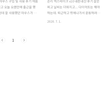
 마우스 구입 및 사용 후기 여름
숀리 엑스바이크 x10 내돈내산 후기 살은
고 오늘 오랜만에 출근을 했
찌고 날씨는 더워지고... 다이어트는 해야
런데 잘 사용했던 마우스가 갑
하는데. 퇴근하고 밖에나가서 운동하려고
 나네요. 휴가 끝나고 첫 출근
하지만 마음처럼 잘 되지 않고. 건강을 위
2020. 7. 1.
산실에 얘기를 하면 유선마우스를
해 다이어트는 반드시 해야하는 상황이라
, 유선이 너무 거추장스러워
어떻게 할까 계속 고민만 했습니다. 그러
비로 무선 마우스를 사용하고
다 실내 운동기구를 한번 구매해볼까 하
1
 갑자기 고장이 나다보니 인
던참에 TV홈쇼핑에서 숀리 X바이크 판매
 구입을 하기가 어려워 회사
를 하고 있었습니다. 그래서 이참에 다이
를 찾아갔습니다. 역시나 다
어트하자는 생각으로 큰 마음 먹고 엑스
는게 없더군요. TG 무소음 무
바이크 구매를 했습니다. 내돈내산 후기
이소에서 구입한 TG 무소음
한번 남겨보겠습니다. 퇴근하고 집에 도
입니다. 가격은 5000원으로
착하니 현관 문 앞에 뭔가 거대한 것이 떡
 구입하는 저렴한 마우스랑 비
하니 있더라구요. 들어보니 무게가 상당
였습니다. 제품에 대해 좀 더
해서 누가 훔쳐거지도 못할것 같았습니
보면 다음과 같습니다. TG-
다. 박스를 보는 순간 엑스바이크 구나 라
번 : 1002576 품명 : TG삼보
는 생각이 들었습니다. 거실 베란다 쪽으
마우스 인터페..
로 들어서 옮기고 사진 한장 찍었습니다.
여..