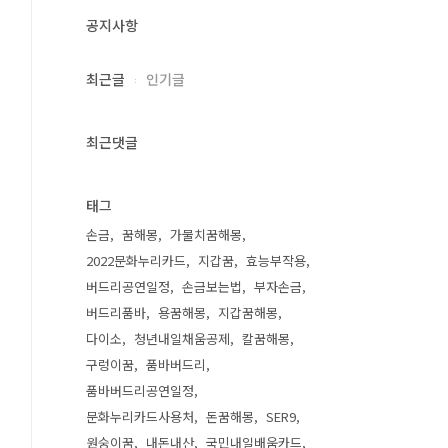
공지사항
최근글
인기글
최근댓글
태그
손금
꿈해몽
가물치꿈해몽
2022문화누리카드
지갑꿈
효능부작용
버드리공연일정
손금보는법
부자손금
버드리품바
용꿈해몽
지갑꿈해몽
다이소
청년내일채움공제
칼꿈해몽
구렁이꿈
품바버드리
품바버드리공연일정
문화누리카드사용처
돈꿈해몽
SER9
원숭이꿈
내돈내산
국민내일배움카드