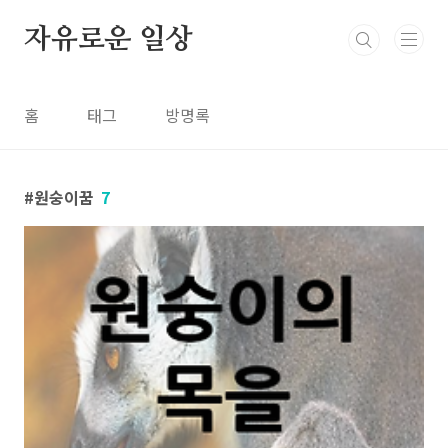
본문 바로가기
자유로운 일상
홈
태그
방명록
원숭이꿈
7