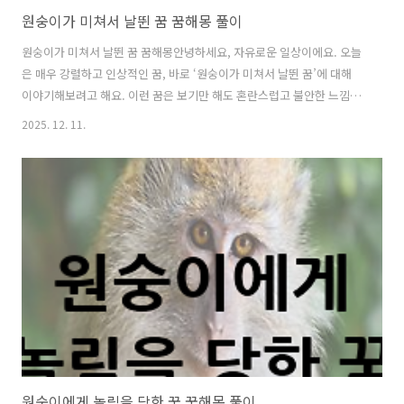
원숭이가 미쳐서 날뛴 꿈 꿈해몽 풀이
원숭이가 미쳐서 날뛴 꿈 꿈해몽안녕하세요, 자유로운 일상이에요. 오늘
은 매우 강렬하고 인상적인 꿈, 바로 ‘원숭이가 미쳐서 날뛴 꿈’에 대해
이야기해보려고 해요. 이런 꿈은 보기만 해도 혼란스럽고 불안한 느낌을
주죠. 하지만 꿈속에서의 혼란은 단순한 공포가 아니라, 현재 마음속의
2025. 12. 11.
억눌린 감정이나 주변의 복잡한 상황을 상징하는 경우가 많아요. 그럼 이
꿈이 전하는 깊은 의미를 하나씩 살펴볼까요? 원숭이의 상징적 의미꿈속
의 원숭이는 재치, 모방, 지능, 그리고 본능을 상징해요. 때로는 교활함이
나 이기심, 욕망의 표상으로 나타나기도 하죠. 원숭이가 평소에는 유쾌하
고 장난스러운 이미지를 가지고 있지만, 꿈에서 미쳐 날뛰는 모습은 그
특성이 ‘통제되지 않을 때의 혼란’을 의미해요. 즉, 감정적으로 조절되지
않는..
원숭이에게 놀림을 당한 꿈 꿈해몽 풀이