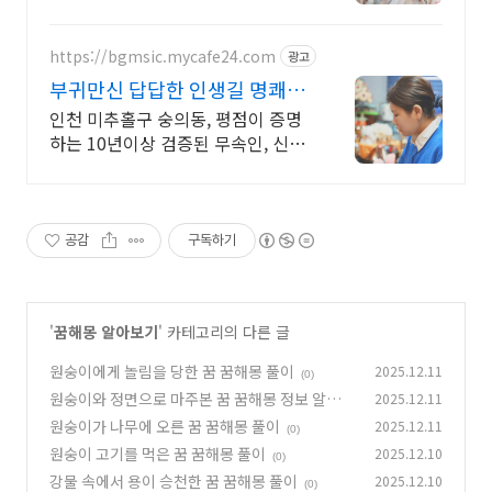
결해 드립니다!
https://bgmsic.mycafe24.com
광고
부귀만신 답답한 인생길 명쾌한
신점
인천 미추홀구 숭의동, 평점이 증명
하는 10년이상 검증된 무속인, 신점
처방
공감
구독하기
'
꿈해몽 알아보기
' 카테고리의 다른 글
원숭이에게 놀림을 당한 꿈 꿈해몽 풀이
2025.12.11
(0)
원숭이와 정면으로 마주본 꿈 꿈해몽 정보 알아보
2025.12.11
기
원숭이가 나무에 오른 꿈 꿈해몽 풀이
2025.12.11
(0)
(0)
원숭이 고기를 먹은 꿈 꿈해몽 풀이
2025.12.10
(0)
강물 속에서 용이 승천한 꿈 꿈해몽 풀이
2025.12.10
(0)