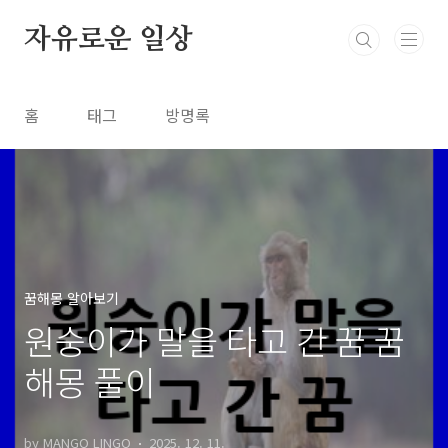
본문 바로가기
자유로운 일상
홈
태그
방명록
꿈해몽 알아보기
원숭이가 말을 타고 간 꿈 꿈
해몽 풀이
by MANGO LINGO
2025. 12. 11.