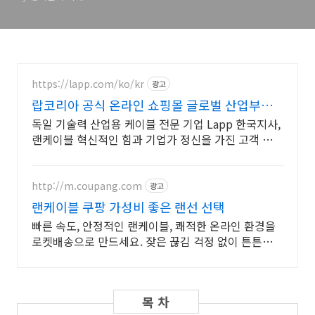
https://lapp.com/ko/kr
광고
랍코리아 공식 온라인 쇼핑몰 글로벌 산업부품
토탈솔루션!
독일 기술력 산업용 케이블 전문 기업 Lapp 한국지사,
랜케이블 혁신적인 힘과 기업가 정신을 가진 고객 중심
의 케이블 전문가 LAPP
http://m.coupang.com
광고
랜케이블 쿠팡 가성비 좋은 랜선 선택
빠른 속도, 안정적인 랜케이블, 쾌적한 온라인 환경을
로켓배송으로 만드세요. 잦은 끊김 걱정 없이 튼튼한
유선 연결! 쿠팡에서 고품질 랜선을 만나보세요.