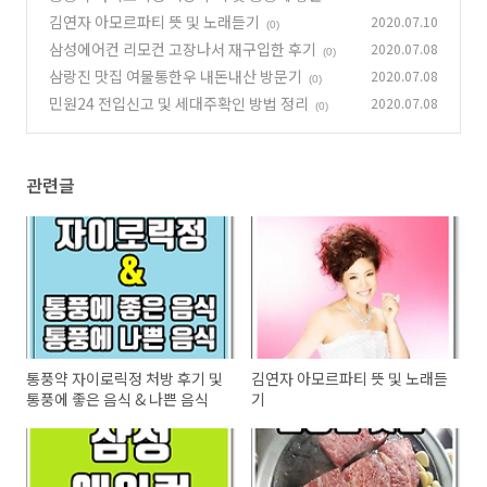
식 & 나쁜 음식
김연자 아모르파티 뜻 및 노래듣기
2020.07.10
(0)
(0)
삼성에어컨 리모컨 고장나서 재구입한 후기
2020.07.08
(0)
삼랑진 맛집 여물통한우 내돈내산 방문기
2020.07.08
(0)
민원24 전입신고 및 세대주확인 방법 정리
2020.07.08
(0)
관련글
통풍약 자이로릭정 처방 후기 및
김연자 아모르파티 뜻 및 노래듣
통풍에 좋은 음식 & 나쁜 음식
기