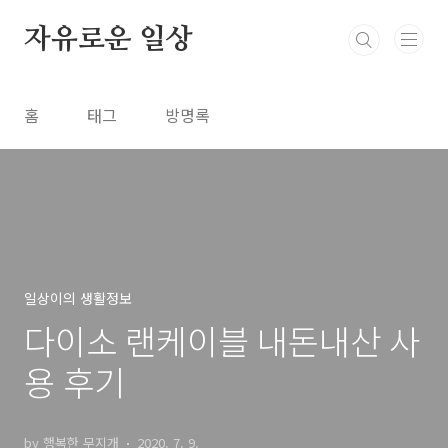
본문 바로가기
자유로운 일상
홈
태그
방명록
일상이의 생활정보
다이소 랜케이블 내돈내산 사
용 후기
by 행복한 무지개
2020. 7. 9.