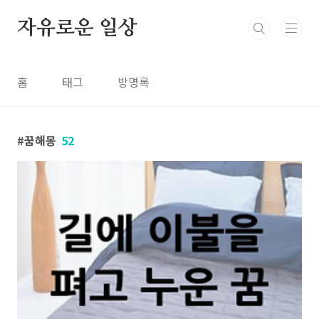
본문 바로가기
자유로운 일상
홈
태그
방명록
꿈해몽
52